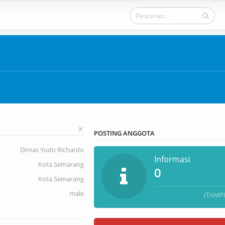
+
POSTING ANGGOTA
Dimas Yudo Richardo
Informasi
Kota Semarang
0
Kota Semarang
male
(TAMP