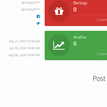
Berbagi
08170423***
0
08170423***
(TAMP
Analisa
Sep 21, 2022 07:44 AM
0
Jan 03, 2026 10:40 AM
(TAMP
Aug 06, 2026 18:05 PM
Post