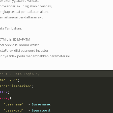
r akun yg akan divalidasi,
roker dari akun yg akan divalidasi,
engkap sesuai pendaftaran akun,
 email sesuai pendaftaran akun
Data Tambahan:
XTM diisi ID MyFxTM
tForex diisi nomor wallet
staForex diisi password investor
ainnya tidak perlu menambahkan parameter ini
nput - Data Login */
emo_FxBC'
;
anganDisebarkan'
;
1182
;
array
(
'username'
=>
$username
,
'password'
=>
$password
,