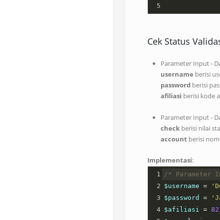
5
Cek Status Valida
Parameter Input - D
username
berisi u
password
berisi pa
afiliasi
berisi kode a
Parameter Input - D
check
berisi nilai st
account
berisi nomo
Implementasi
:
1
/* Parameter I
2
$username
=
'D
3
$password
=
'J
4
$afiliasi
=
82