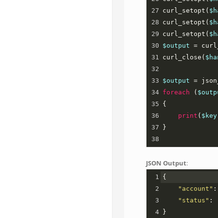
27
curl_setopt
(
$h
28
curl_setopt
(
$h
29
curl_setopt
(
$h
30
$output
=
curl
31
curl_close
(
$ha
32
33
$output
=
json
34
foreach
 (
$outp
35
{
36
print
(
$key
37
}
38
JSON Output
:
1
{ 
2
"account"
:
3
"status"
: 
4
}