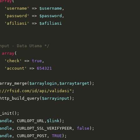
array
(
'username'
=>
$username
,
'password'
=>
$password
,
'afiliasi'
=>
$afiliasi
nput - Data Utama */
array
(
'check'
=>
true
,
'account'
=>
654321
array_merge
(
$arraylogin
,
$arraytarget
);
://rfsid.com/id/api/validasi"
;
http_build_query
(
$arrayinput
);
_init
();
andle
, 
CURLOPT_URL
,
$link
);
andle
, 
CURLOPT_SSL_VERIFYPEER
, 
false
);
andle
, 
CURLOPT_POST
, 
TRUE
);