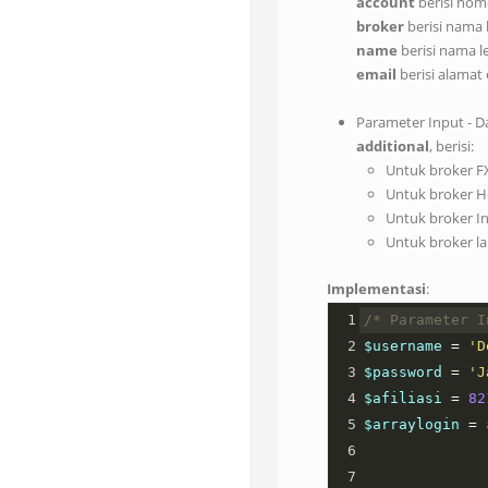
account
berisi nomo
broker
berisi nama b
name
berisi nama l
email
berisi alamat
Parameter Input - 
additional
, berisi:
Untuk broker F
Untuk broker Ho
Untuk broker In
Untuk broker l
Implementasi
:
1
/* Parameter I
2
$username
=
'D
3
$password
=
'J
4
$afiliasi
=
82
5
$arraylogin
=
6
7