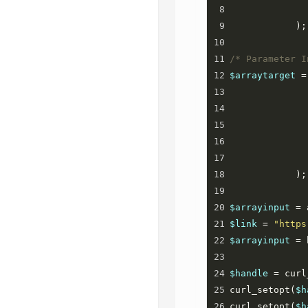
8
9
            );
10
11
/* Parameter I
12
$arraytarget
=
13
14
15
16
17
18
            );
19
20
$arrayinput
=
21
$link
=
"https
22
$arrayinput
=
23
24
$handle
=
curl
25
curl_setopt
(
$h
26
curl_setopt
(
$h