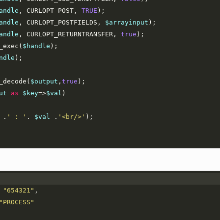
andle
, 
CURLOPT_POST
, 
TRUE
);
andle
, 
CURLOPT_POSTFIELDS
, 
$arrayinput
);
andle
, 
CURLOPT_RETURNTRANSFER
, 
true
); 
_exec
(
$handle
);
ndle
);
_decode
(
$output
,
true
);
ut
as
$key
=>
$val
)
 .
' : '
. 
$val
 .
'<br/>'
);
 
"654321"
, 
"PROCESS"