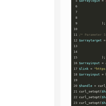
5
$arraylogin
=
6
7
8
9
            );
10
11
/* Parameter I
12
$arraytarget
=
13
14
15
            );
16
$arrayinput
=
17
$link
=
"https
18
$arrayinput
=
19
20
$handle
=
curl
21
curl_setopt
(
$h
22
curl_setopt
(
$h
23
curl_setopt
(
$h