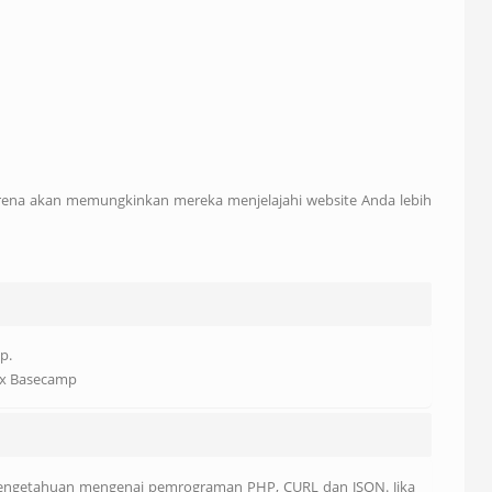
rena akan memungkinkan mereka menjelajahi website Anda lebih
p.
rex Basecamp
pengetahuan mengenai pemrograman PHP, CURL dan JSON. Jika