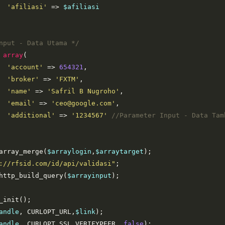
'afiliasi'
=>
$afiliasi
nput - Data Utama */
array
(
'account'
=>
654321
,
'broker'
=>
'FXTM'
,
'name'
=>
'Safril B Nugroho'
,
'email'
=>
'ceo@google.com'
,
'additional'
=>
'1234567'
//Parameter Input - Data Tam
array_merge
(
$arraylogin
,
$arraytarget
);
://rfsid.com/id/api/validasi"
;
http_build_query
(
$arrayinput
);
_init
();
andle
, 
CURLOPT_URL
,
$link
);
andle
, 
CURLOPT_SSL_VERIFYPEER
, 
false
);