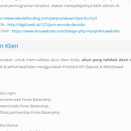
al pemrograman tersebut, silakan mempelajarinya lebih dahulu di:
s://www.sekolahkoding.com/perpustakaan/Apa-Itu-Curl
ON :
http://digid.web.id/127/json-encode-decode/
 PHP :
https://www.ilmuwebsite.com/belajar-php-mysql-ilmuwebsite
n Klien
igunakan untuk mem-validasi akun klien Anda,
akun yang validasi akan
 & withdrawal klien menggunakan Protokol API Deposit & Withdrawal.
ata Login:
sername web Forex Basecamp,
ssword web Forex Basecamp,
filiasi partnership Forex Basecamp
ata Utama: