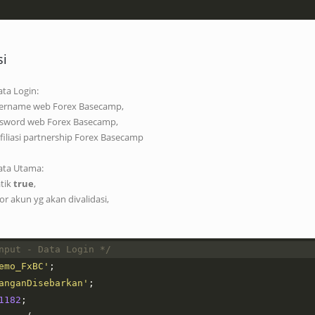
si
ata Login:
sername web Forex Basecamp,
ssword web Forex Basecamp,
filiasi partnership Forex Basecamp
ata Utama:
atik
true
,
r akun yg akan divalidasi,
nput - Data Login */
emo_FxBC'
;
anganDisebarkan'
;
1182
;