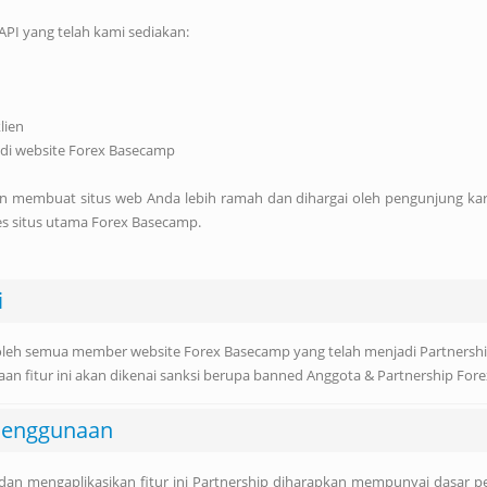
 API yang telah kami sediakan:
lien
r di website Forex Basecamp
an membuat situs web Anda lebih ramah dan dihargai oleh pengunjung ka
s situs utama Forex Basecamp.
i
uti oleh semua member website Forex Basecamp yang telah menjadi Partnershi
an fitur ini akan dikenai sanksi berupa banned Anggota & Partnership Fo
Penggunaan
n mengaplikasikan fitur ini Partnership diharapkan mempunyai dasar 