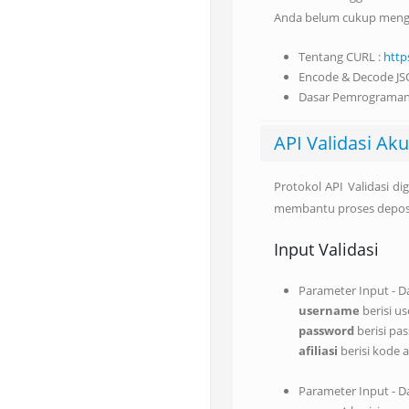
Anda belum cukup mengen
Tentang CURL :
http
Encode & Decode JS
Dasar Pemrograman
API Validasi Aku
Protokol API Validasi d
membantu proses deposit
Input Validasi
Parameter Input - D
username
berisi u
password
berisi pa
afiliasi
berisi kode a
Parameter Input - D