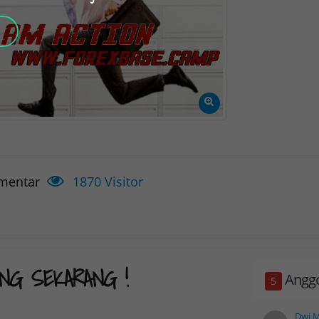
mentar
1870
Visitor
NG SEKARANG !
Anggo
5
Dwi M