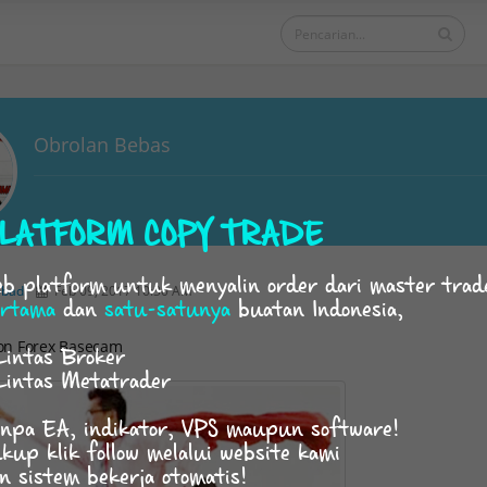
Obrolan Bebas
LATFORM COPY TRADE
b platform untuk menyalin order dari master trad
abadi
Feb 09, 2017 10:30 AM
rtama
dan
satu-satunya
buatan Indonesia,
on Forex Basecam
Lintas Broker
Lintas Metatrader
npa EA, indikator, VPS maupun software!
kup klik follow melalui website kami
n sistem bekerja otomatis!