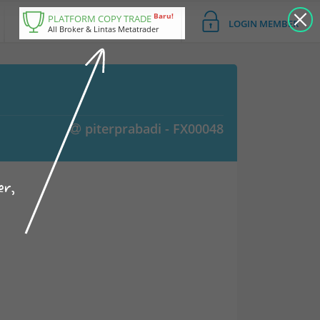
Baru!
PLATFORM COPY TRADE
LOGIN MEMBER
All Broker & Lintas Metatrader
piterprabadi - FX00048
er,