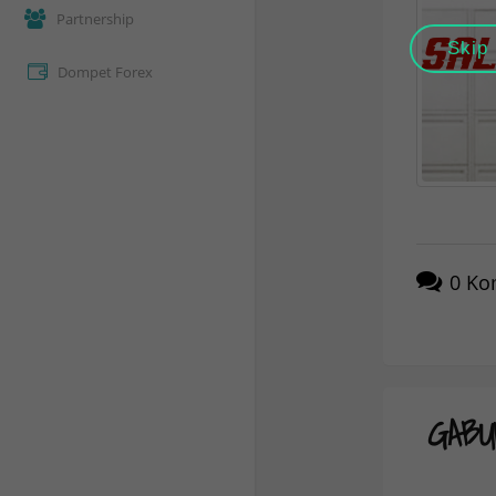
Partnership
Skip
Dompet Forex
0
Ko
GABU