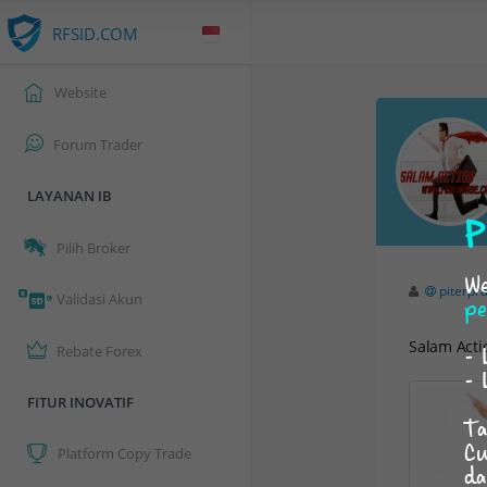
RFSID.COM
Website
Forum Trader
LAYANAN IB
P
Pilih Broker
We
piterpr
Validasi Akun
pe
Salam Acti
- 
Rebate Forex
- 
FITUR INOVATIF
Ta
Cu
Platform Copy Trade
da