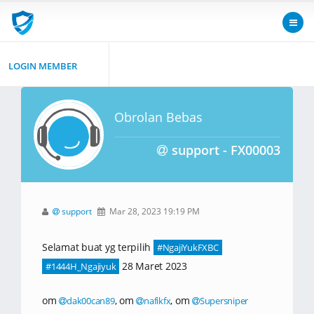
LOGIN MEMBER
Obrolan Bebas
support - FX00003
support
Mar 28, 2023 19:19 PM
Selamat buat yg terpilih
#NgajiYukFXBC
28 Maret 2023
#1444H_Ngajiyuk
om
, om
, om
dak00can89
nafikfx
Supersniper