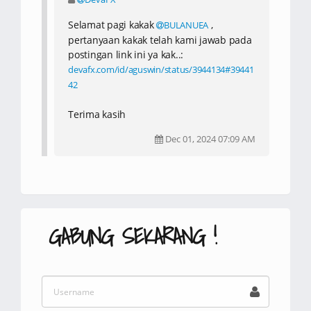
Selamat pagi kakak
,
BULANUEA
pertanyaan kakak telah kami jawab pada
postingan link ini ya kak..:
devafx.com/id/aguswin/status/3944134#39441
42
Terima kasih
Dec 01, 2024 07:09 AM
GABUNG SEKARANG !