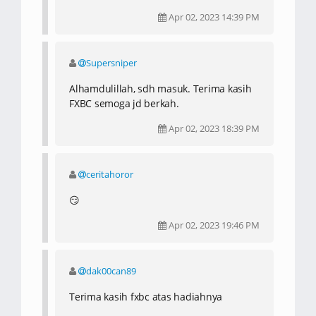
Apr 02, 2023 14:39 PM
Supersniper
Alhamdulillah, sdh masuk. Terima kasih
FXBC semoga jd berkah.
Apr 02, 2023 18:39 PM
ceritahoror
😏
Apr 02, 2023 19:46 PM
dak00can89
Terima kasih fxbc atas hadiahnya