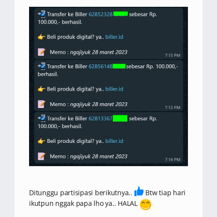
Ditunggu partisipasi berikutnya..
Btw tiap hari
ikutpun nggak papa lho ya.. HALAL