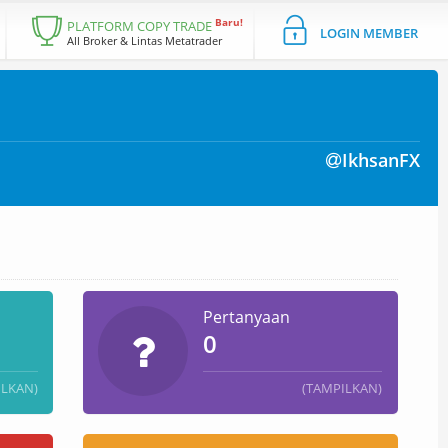
Baru!
PLATFORM COPY TRADE
LOGIN MEMBER
All Broker & Lintas Metatrader
IkhsanFX
Pertanyaan
0
ILKAN)
(TAMPILKAN)