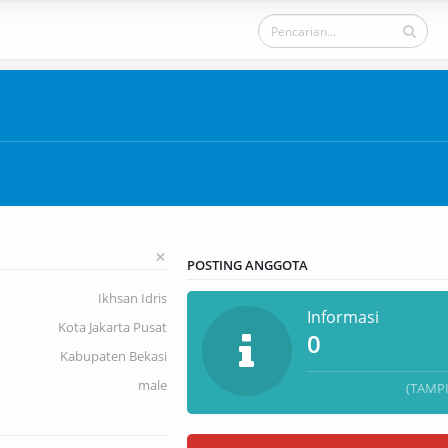
+
POSTING ANGGOTA
Ikhsan Idris
Informasi
Kota Jakarta Pusat
0
Kabupaten Bekasi
male
(TAMP