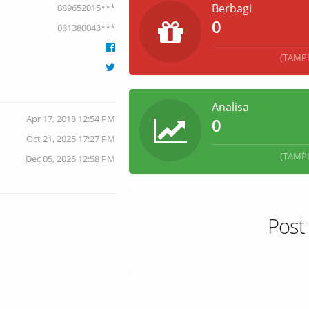
Berbagi
089652015***
0
081380043***
(TAMP
Analisa
Apr 17, 2018 12:54 PM
0
Oct 21, 2025 17:27 PM
(TAMP
Dec 05, 2025 12:58 PM
Post