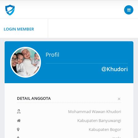
LOGIN MEMBER
Profil
Khudori
+
DETAIL ANGGOTA
Mohammad Wawan Khudori
Kabupaten Banyuwangi
Kabupaten Bogor