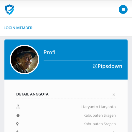
LOGIN MEMBER
Profil
Pipsdown
+
DETAIL ANGGOTA
Haryanto Haryanto
Kabupaten Sragen
Kabupaten Sragen