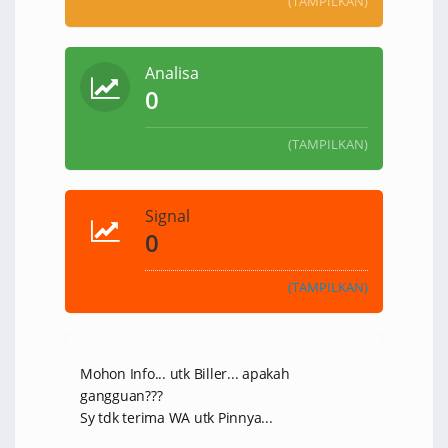
(TAMPILKAN)
Analisa
0
(TAMPILKAN)
Signal
0
(TAMPILKAN)
Mohon Info... utk Biller... apakah
gangguan???
Sy tdk terima WA utk Pinnya...