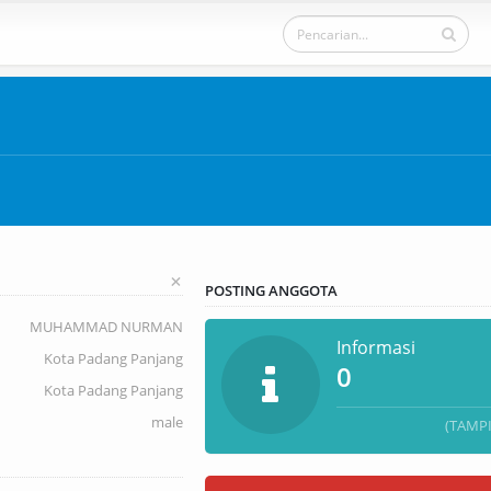
+
POSTING ANGGOTA
MUHAMMAD NURMAN
Informasi
Kota Padang Panjang
0
Kota Padang Panjang
male
(TAMP