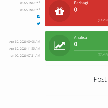
Berbagi
085274563***
0
085274563***
(TAMP
Analisa
Apr 30, 2026 09:08 AM
0
Apr 30, 2026 11:55 AM
(TAMP
Jun 09, 2026 07:21 AM
Post