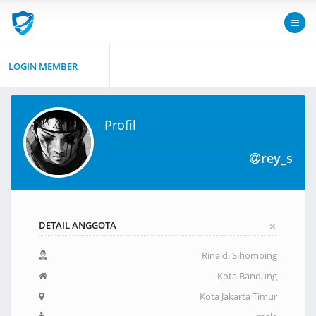
LOGIN MEMBER
Profil
rey_s
+
DETAIL ANGGOTA
Rinaldi Sihombing
Kota Bandung
Kota Jakarta Timur