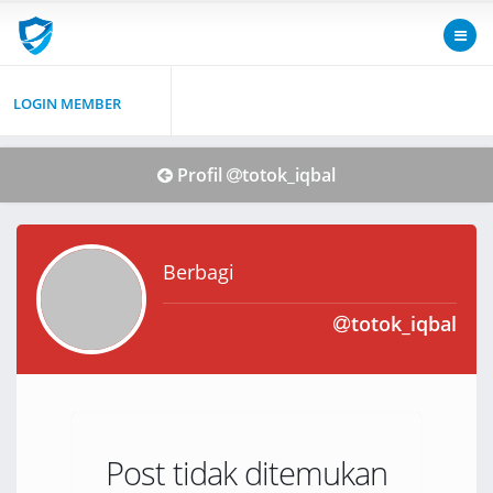
LOGIN MEMBER
Profil
totok_iqbal
Berbagi
totok_iqbal
Post tidak ditemukan