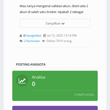
Mau tanya mengenai validasi akun, disini ada 2
akun di salah satu broker. Apakah 2 sebagai
contoh akun 1 milik saya pribadi dan satunya
Tampilkan
milik istri. Akun ini bisa di validasi di 1 akun user
FXBC. Kedua akun sudah di under IB FXBC
support
bangkitbwi
Jul 13, 2025 13:14 PM
2 Komentar
Dilihat 7019 orang
POSTING ANGGOTA
Analisa
0
(TAMPILKAN)