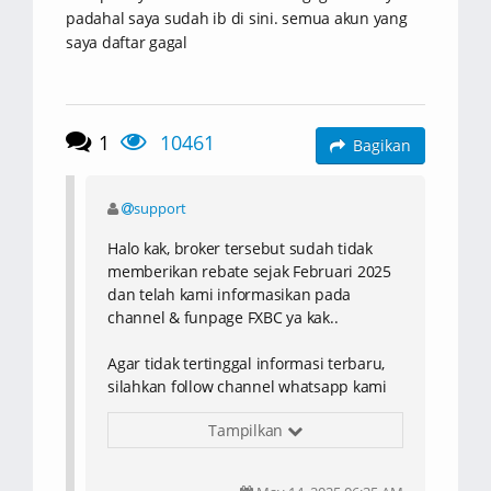
padahal saya sudah ib di sini. semua akun yang
saya daftar gagal
1
10461
Bagikan
support
Halo kak, broker tersebut sudah tidak
memberikan rebate sejak Februari 2025
dan telah kami informasikan pada
channel & funpage FXBC ya kak..
Agar tidak tertinggal informasi terbaru,
silahkan follow channel whatsapp kami
di
Tampilkan
whatsapp.com/channel/0029VazleypBPzjg5x90
dan fanpage Fabcebook kami di
i61t
www.facebook.com/forexbase.camp