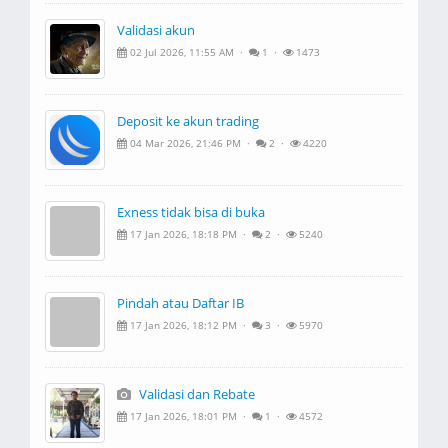
Validasi akun
02 Jul 2026, 11:55 AM ·
1 ·
1473
Deposit ke akun trading
04 Mar 2026, 21:46 PM ·
2 ·
4220
Exness tidak bisa di buka
17 Jan 2026, 18:18 PM ·
2 ·
5240
Pindah atau Daftar IB
17 Jan 2026, 18:12 PM ·
3 ·
5970
Validasi dan Rebate
17 Jan 2026, 18:01 PM ·
1 ·
4572