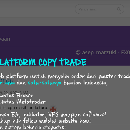
yaan
asep_marzuki - FX
LATFORM COPY TRADE
b platform untuk menyalin order dari master trad
ana?
rtama
dan
satu-satunya
buatan Indonesia,
9, 2016 07:43 AM
Lintas Broker
Lintas Metatrader
ilis. opo masih podo turu.
npa EA, indikator, VPS maupun software!
kup klik follow melalui website kami
n sistem bekerja otomatis!