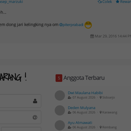
asep_marzuki
Colek
Rewa
h...
em dong jari kelingking nya om
piterprabadi
Mar 29, 2016 14:44 
ARANG !
Anggota Terbaru
5
Dwi Maulana Habibi
07 August 2026 ·
Sidoarjo
Deden Mulyana
DGGLOBAL
HEADWAY
06 August 2026 ·
Karawang
TANDART IB
Royal IB
Ayu Atmawati
06 August 2026 ·
Rembang