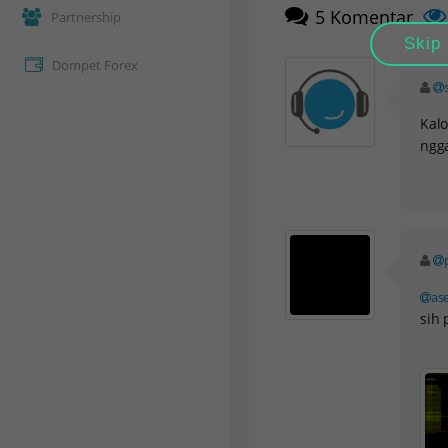
5
Komentar
Partnership
Skip
Dompet Forex
Kal
ngga
as
sih 