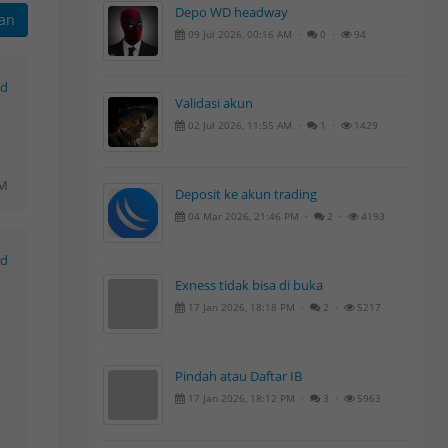
Depo WD headway
kan
09 Jul 2026, 00:16 AM ·
0 ·
94
rd
Validasi akun
02 Jul 2026, 11:55 AM ·
1 ·
1429
AM
Deposit ke akun trading
04 Mar 2026, 21:46 PM ·
2 ·
4193
rd
Exness tidak bisa di buka
17 Jan 2026, 18:18 PM ·
2 ·
5217
Pindah atau Daftar IB
17 Jan 2026, 18:12 PM ·
3 ·
5963