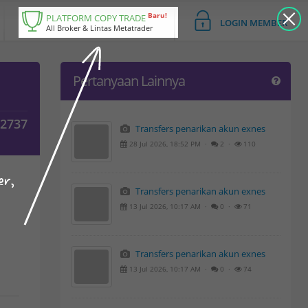
Baru!
PLATFORM COPY TRADE
LOGIN MEMBER
All Broker & Lintas Metatrader
Pertanyaan Lainnya
02737
Transfers penarikan akun exnes
28 Jul 2026, 18:52 PM ·
2 ·
110
er,
Transfers penarikan akun exnes
13 Jul 2026, 10:17 AM ·
0 ·
71
Transfers penarikan akun exnes
13 Jul 2026, 10:17 AM ·
0 ·
74