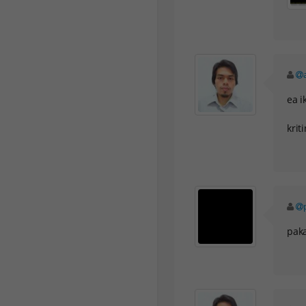
ea i
kriti
paka