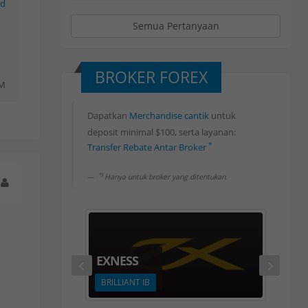
rd
Semua Pertanyaan
BROKER FOREX
PM
Dapatkan
Merchandise cantik
untuk
deposit minimal $100, serta layanan:
Rebate Forex 80%
*
Transfer Rebate Antar Broker
Withdrawal Rebate Harian
*
Deposit Bank Lokal
*)
Hanya untuk broker yang ditentukan.
*
Withdrawal Bank Lokal
Rebate Forex 80%
EXNESS
BRILLIANT IB