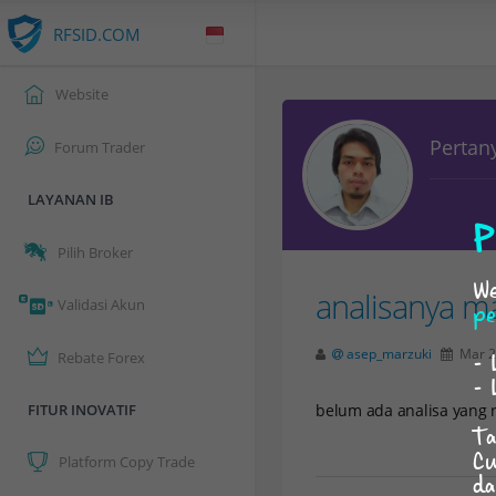
RFSID.COM
Website
Pertan
Forum Trader
LAYANAN IB
P
Pilih Broker
We
analisanya m
Validasi Akun
pe
asep_marzuki
Mar 2
- 
Rebate Forex
- 
FITUR INOVATIF
belum ada analisa yang r
Ta
Cu
Platform Copy Trade
da