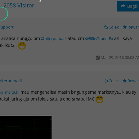
2058
Visitor
Bagi
support
Colek
Rewa
o analisa nunggu om
atau om
ah.. saya
piterprabadi
RifkyTraderFx
k ikut2..
Mar 29, 2016 08:08 
piterprabadi
Colek
Rewa
mau menganalisa masih bngung sma marketnya.. klau sy
ep_marzuki
pakai jaring aja om fokus satu trend smapai MC