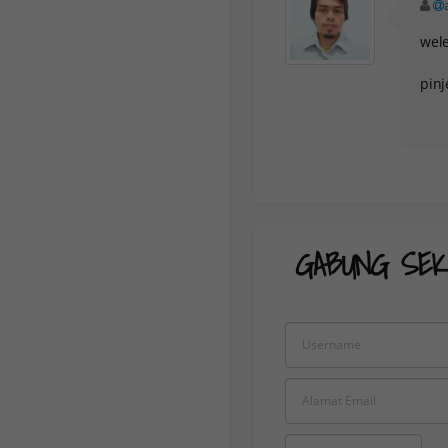
wele
pinj
GABUNG SEK
IFSMARKETS
C
STANDART IB
S