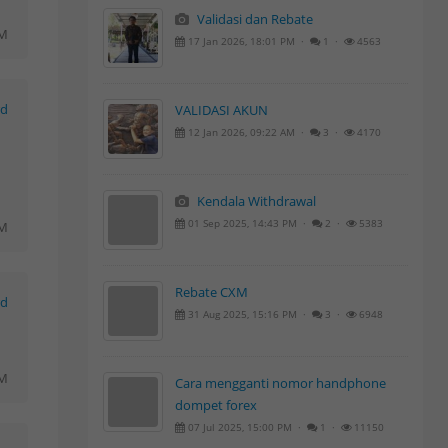
Validasi dan Rebate
AM
17 Jan 2026, 18:01 PM ·
1 ·
4563
rd
VALIDASI AKUN
12 Jan 2026, 09:22 AM ·
3 ·
4170
Kendala Withdrawal
01 Sep 2025, 14:43 PM ·
2 ·
5383
PM
Rebate CXM
rd
31 Aug 2025, 15:16 PM ·
3 ·
6948
PM
Cara mengganti nomor handphone
dompet forex
07 Jul 2025, 15:00 PM ·
1 ·
11150