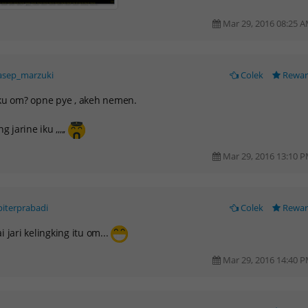
Mar 29, 2016 08:25 
asep_marzuki
Colek
Rewa
ku om? opne pye , akeh nemen.
ng jarine iku ,,,,,
Mar 29, 2016 13:10 
piterprabadi
Colek
Rewa
i jari kelingking itu om...
Mar 29, 2016 14:40 