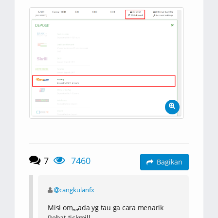
7
7460
Bagikan
cangkulanfx
Misi om,,,,ada yg tau ga cara menarik
Rebat tickmill,,,,