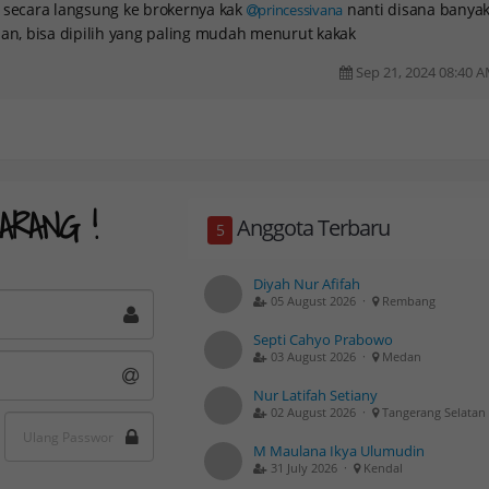
 secara langsung ke brokernya kak
nanti disana banya
princessivana
han, bisa dipilih yang paling mudah menurut kakak
Sep 21, 2024 08:40 
ARANG !
Anggota Terbaru
5
Diyah Nur Afifah
05 August 2026 ·
Rembang
Septi Cahyo Prabowo
03 August 2026 ·
Medan
Nur Latifah Setiany
02 August 2026 ·
Tangerang Selatan
M Maulana Ikya Ulumudin
31 July 2026 ·
Kendal