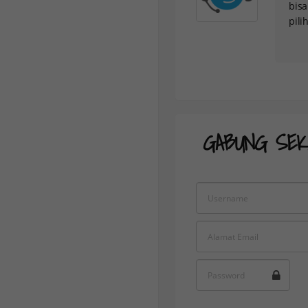
bisa
pili
GABUNG SEK