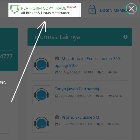
Baru!
PLATFORM COPY TRADE
LOGIN MEMBER
All Broker & Lintas Metatrader
Informasi Lainnya
04777
Min. depo ke Exness bukan $50,
apalagi $100 !
04 Aug 2026, 14:16 PM ·
0 ·
194
er,
Tanya Jawab Partnership
07 Jul 2026, 09:32 AM ·
46 ·
43416
Promo Exclusive XM
23 Jun 2026, 10:26 AM ·
0 ·
2006