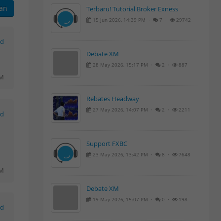
kan
Terbaru! Tutorial Broker Exness
15 Jun 2026, 14:39 PM ·
7 ·
29742
rd
Debate XM
28 May 2026, 15:17 PM ·
2 ·
887
AM
Rebates Headway
27 May 2026, 14:07 PM ·
2 ·
2211
rd
Support FXBC
23 May 2026, 13:42 PM ·
8 ·
7648
PM
Debate XM
19 May 2026, 15:07 PM ·
0 ·
198
rd