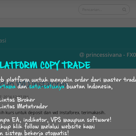
asi
princessivana - FX
LATFORM COPY TRADE
b platform untuk menyalin order dari master trad
 dan WD Instaforex
rtama
dan
satu-satunya
buatan Indonesia,
7, 2024 12:37 PM
Lintas Broker
Lintas Metatrader
ih kurs untuk deposit dan wd Instaforex. terimakasih.
npa EA, indikator, VPS maupun software!
kup klik follow melalui website kami
n sistem bekerja otomatis!