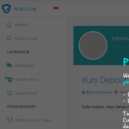
RFSID.COM
Website
Inform
Forum Trader
LAYANAN IB
P
Pilih Broker
We
Kurs Deposit
Validasi Akun
pe
princessivana
Sep 1
- 
Rebate Forex
- 
FITUR INOVATIF
halo master, mau tanya n
Ta
Cu
Platform Copy Trade
da