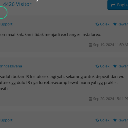
4426
Visitor
Bagi
support
Colek
Rewa
n maaf kak, kami tidak menjadi exchanger instaforex.
Sep 19, 2024 11:59 
princessivana
Colek
Rewa
,,sudah bukan IB Instaforex lagi yah. sekarang untuk deposit dan wd
aforex yg dulu IB nya forexbasecamp lewat mana yah yg praktis.
asih.
Sep 20, 2024 15:11 
support
Colek
Rewa