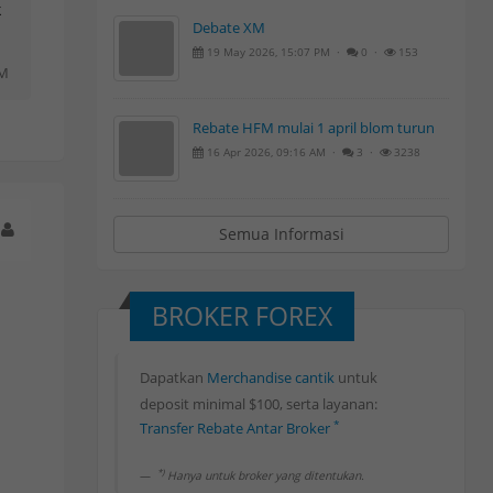
k
Debate XM
19 May 2026, 15:07 PM ·
0 ·
153
AM
Rebate HFM mulai 1 april blom turun
16 Apr 2026, 09:16 AM ·
3 ·
3238
Semua Informasi
BROKER FOREX
Dapatkan
Merchandise cantik
untuk
Rebate Forex 80%
*
deposit minimal $100, serta layanan:
Transfer Rebate Antar Broker
Withdrawal Rebate Harian
*
Deposit Bank Lokal
*
*)
Withdrawal Bank Lokal
Hanya untuk broker yang ditentukan.