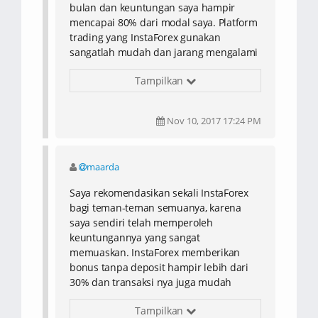
bulan dan keuntungan saya hampir
mencapai 80% dari modal saya. Platform
trading yang InstaForex gunakan
sangatlah mudah dan jarang mengalami
gangguan. Saya menggunakan platform
Tampilkan
MT4 melalui komputer dan juga
handphone, karena InstaForex memiliki
mobile application yang memudahkan
Nov 10, 2017 17:24 PM
saya melakukan trading di mana pun
dan kapan pun. Selain itu, saya juga
sangat senang menggunakan program
maarda
ForexCopy. Program ini membuat saya
dapat belajar dari pengalaman trading
Saya rekomendasikan sekali InstaForex
trader senior dan juga mendapatkan
bagi teman-teman semuanya, karena
keuntungan yang setimpal. Saya sangat
saya sendiri telah memperoleh
merekomendasikan InstaForex.
keuntungannya yang sangat
memuaskan. InstaForex memberikan
bonus tanpa deposit hampir lebih dari
30% dan transaksi nya juga mudah
dilakukan walau hanya melalui mobile
Tampilkan
application. Bagi saya, InstaForex adalah