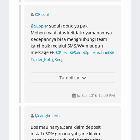
Riezal
sudah done ya pak..
SCopier
Mohon maaf atas ketidak nyamanannya..
Kedepannya bisa menghubungi team
kami baik melalui SMS/WA maupun
message FB
Riezal
Safril
piterprabadi
Trader_Kota_Reog
Terimakasih pak..
Tampilkan
Jul 05, 2016 15:59 PM
cangkulanfx
Bos mau nanya,,cara klaim deposit
instafx 30℅ gimana yah,,ane klaim