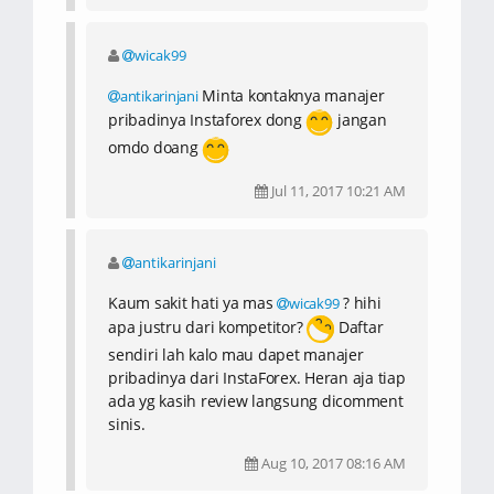
InstaForex.trategi trading yang diberikan
oleh manajer pribadi InstaForex adalah
wicak99
brilian, benar dan akurat serta selalu
membawa keuntungan bagi saya.
Minta kontaknya manajer
antikarinjani
Mereka sangat ahli dan membantu saya
pribadinya Instaforex dong
jangan
dengan pelayanan yang baik ketika
omdo doang
trading. Saya sangat puas dengan
layanan yang diberikan oleh manajer
Jul 11, 2017 10:21 AM
pribadi InstaForex, mereka adalah yang
terbaik. Semoga mereka bisa
mempertahankan pelayanan mereka
antikarinjani
dengan baik.
Kaum sakit hati ya mas
? hihi
wicak99
apa justru dari kompetitor?
Daftar
sendiri lah kalo mau dapet manajer
pribadinya dari InstaForex. Heran aja tiap
ada yg kasih review langsung dicomment
sinis.
Aug 10, 2017 08:16 AM