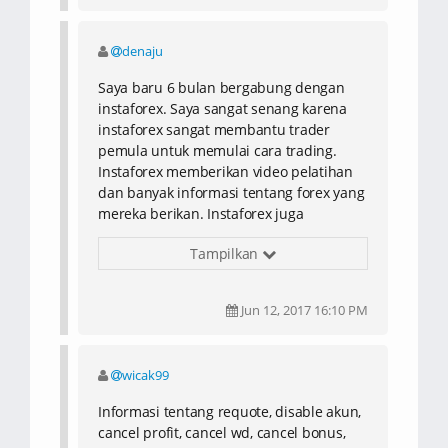
denaju
Saya baru 6 bulan bergabung dengan
instaforex. Saya sangat senang karena
instaforex sangat membantu trader
pemula untuk memulai cara trading.
Instaforex memberikan video pelatihan
dan banyak informasi tentang forex yang
mereka berikan. Instaforex juga
memberikan bonus yang membuat saya
Tampilkan
semakin senang. Welcome bonus sudah
mereka berikan kepada saya. Saya
sangat senang karena semua yang saya
Jun 12, 2017 16:10 PM
inginkan ada disini. Kontes yang sangat
banyak, platform yang selalu stabil,
broker ini juga memberikan informasi
wicak99
yaitu berita dan analisis harian forex
yang sangat berguna untuk saya dan
Informasi tentang requote, disable akun,
semua trader. Saya sangat puas dengan
cancel profit, cancel wd, cancel bonus,
semua yang mereka berikan. Penjelasan