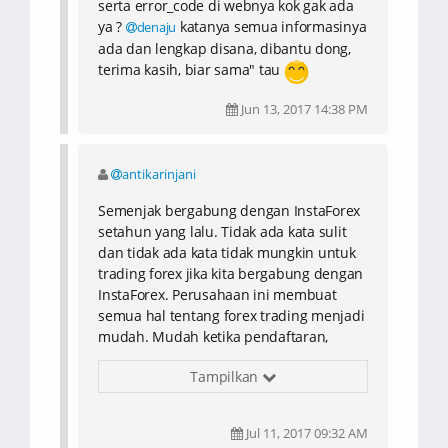
serta error_code di webnya kok gak ada
yang sangat detail, semua ada di website
ya ?
katanya semua informasinya
denaju
instaforex. Saya nyaman trading
ada dan lengkap disana, dibantu dong,
bersama instaforex. Saya akan terus
terima kasih, biar sama" tau
semangat supaya bisa menjadi trader
yang sukses.
Jun 13, 2017 14:38 PM
antikarinjani
Semenjak bergabung dengan InstaForex
setahun yang lalu. Tidak ada kata sulit
dan tidak ada kata tidak mungkin untuk
trading forex jika kita bergabung dengan
InstaForex. Perusahaan ini membuat
semua hal tentang forex trading menjadi
mudah. Mudah ketika pendaftaran,
mudah ketika verifikasi, mudah ketika
Tampilkan
trading, mudah ketika eksekusi, dan
mudah ketika request withdraw. Saya
suka broker ini! Saya pikir tidak ada
Jul 11, 2017 09:32 AM
broker lain yang lebih baik dari