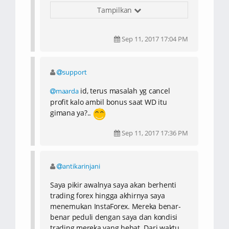
kualitas platform tarding terbaik dan
Tampilkan
sangat mudah digunakan. Saya juga
sangat senang karena pelayanan dari
pihak support mereka juga ramah dan
Sep 11, 2017 17:04 PM
mudah dihubungi. Tidak seperti broker
lainnya, tim support dari InstaForex
sangat menguasai materi dan mampu
support
memberikan jawaban sesuai dengan
permasalahan yang saya hadapi. Secara
id, terus masalah yg cancel
maarda
keseluruhan saya sangat puas dengan
profit kalo ambil bonus saat WD itu
InstaForex maka dari itu saya selalu
gimana ya?..
mengajak teman dan keluarga saya
untuk bergabung dnegan broker ini.
Sep 11, 2017 17:36 PM
antikarinjani
Saya pikir awalnya saya akan berhenti
trading forex hingga akhirnya saya
menemukan InstaForex. Mereka benar-
benar peduli dengan saya dan kondisi
trading mereka yang hebat. Dari waktu