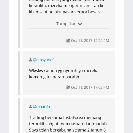
ke waktu, mereka mengirim lansiran ke
klien saat pelaku pasar secara besar-
besaran pendek atau panjang. Hari ini
Tampilkan
adalah hari ini. Mereka mengirim email
atau sms kepada saya setiap ada
pergerakan bagus untuk eksekusi atau
Oct 11, 2017 15:55 PM
saat pasar sedang dalam keadaan tidak
bagus. Platform mereka juga sangat
mudah digunakan dan bisa diakses
emsyarief
melalui android saya, yang berarti saya
bisa trading saat dalam perjalanan.
Wkwkwkw ada yg nyuruh ya mereka
Karena itu, saya akan mempertahankan
komen gitu, parah parahh
broker ini.
Oct 11, 2017 17:02 PM
maarda
Trading bersama InstaForex memang
terbukti sangat memuaskan dan mudah.
Saya telah bergabung selama 2 tahun 6