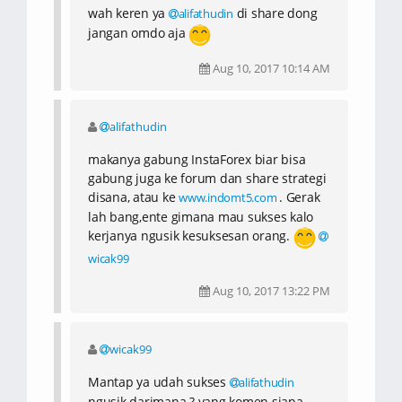
wah keren ya
di share dong
alifathudin
jangan omdo aja
Aug 10, 2017 10:14 AM
alifathudin
makanya gabung InstaForex biar bisa
gabung juga ke forum dan share strategi
disana, atau ke
. Gerak
www.indomt5.com
lah bang,ente gimana mau sukses kalo
kerjanya ngusik kesuksesan orang.
wicak99
Aug 10, 2017 13:22 PM
wicak99
Mantap ya udah sukses
alifathudin
ngusik darimana ? yang komen siapa,