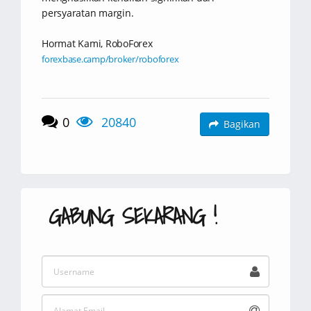
persyaratan margin.
Hormat Kami, RoboForex
forexbase.camp/broker/roboforex
0
20840
Bagikan
GABUNG SEKARANG !