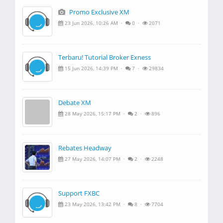
Promo Exclusive XM
23 Jun 2026, 10:26 AM ·
0 ·
2071
Terbaru! Tutorial Broker Exness
15 Jun 2026, 14:39 PM ·
7 ·
29834
Debate XM
28 May 2026, 15:17 PM ·
2 ·
896
Rebates Headway
27 May 2026, 14:07 PM ·
2 ·
2248
Support FXBC
23 May 2026, 13:42 PM ·
8 ·
7704