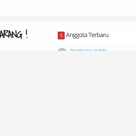
ARANG !
Anggota Terbaru
5
Dwi Maulana Habibi
07 August 2026 ·
Sidoarjo
Deden Mulyana
06 August 2026 ·
Karawang
Ayu Atmawati
06 August 2026 ·
Rembang
Diyah Nur Afifah
05 August 2026 ·
Rembang
Septi Cahyo Prabowo
ar
03 August 2026 ·
Medan