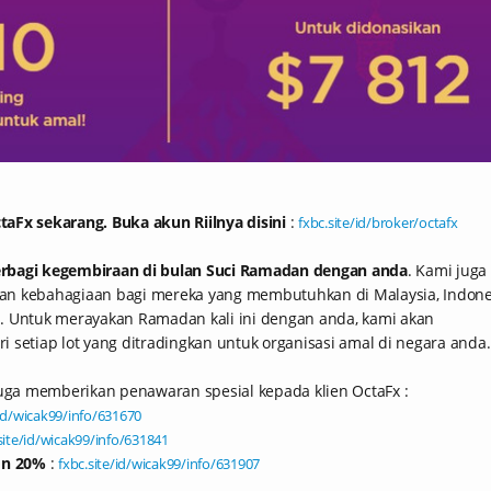
aFx sekarang. Buka akun Riilnya disini
:
fxbc.site/id/broker/octafx
rbagi kegembiraan di bulan Suci Ramadan dengan anda
. Kami juga
an kebahagiaan bagi mereka yang membutuhkan di Malaysia, Indone
. Untuk merayakan Ramadan kali ini dengan anda, kami akan
 setiap lot yang ditradingkan untuk organisasi amal di negara anda.
juga memberikan penawaran spesial kepada klien OctaFx :
/id/wicak99/info/631670
site/id/wicak99/info/631841
on 20%
:
fxbc.site/id/wicak99/info/631907