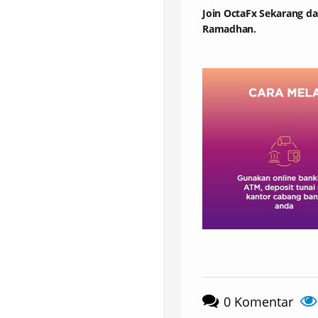
Join OctaFx Sekarang da
Ramadhan.
TICKMILL
F
STANDART IB
S
0
Komentar