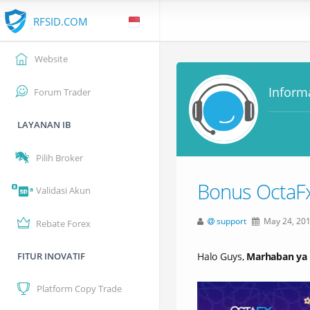
RFSID.COM
Website
Inform
Forum Trader
LAYANAN IB
Pilih Broker
Bonus OctaF
Validasi Akun
support
May 24, 201
Rebate Forex
FITUR INOVATIF
Halo Guys,
Marhaban ya
Platform Copy Trade