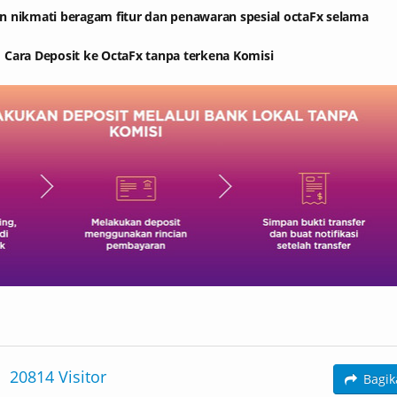
n nikmati beragam fitur dan penawaran spesial octaFx selama
Cara Deposit ke OctaFx tanpa terkena Komisi
OREXVOX
CDGGLOBAL
TANDART IB
STANDART IB
20814
Visitor
Bagi