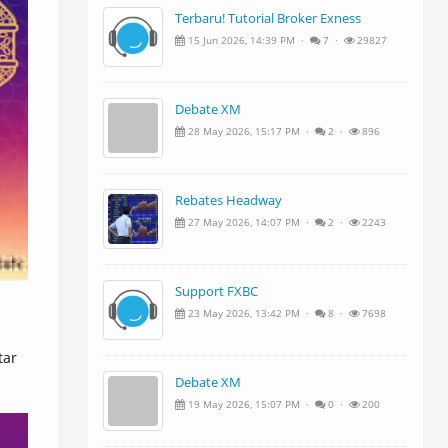
Terbaru! Tutorial Broker Exness
15 Jun 2026, 14:39 PM ·
7 ·
29827
Debate XM
28 May 2026, 15:17 PM ·
2 ·
896
Rebates Headway
27 May 2026, 14:07 PM ·
2 ·
2243
Support FXBC
23 May 2026, 13:42 PM ·
8 ·
7698
tar
Debate XM
19 May 2026, 15:07 PM ·
0 ·
200