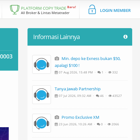
Baru!
PLATFORM COPY TRADE
LOGIN MEMBER
All Broker & Lintas Metatrader
Informasi Lainnya
00003
Min. depo ke Exness bukan $50,
apalagi $100 !
07 Aug 2026, 15:48 PM ·
1 ·
332
Tanya Jawab Partnership
07 Jul 2026, 09:32 AM ·
46 ·
43527
Promo Exclusive XM
23 Jun 2026, 10:26 AM ·
0 ·
2066