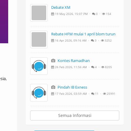
Debate XM
19 May 2026, 15:07 PM ·
0 ·
154
Rebate HFM mulai 1 april blom turun
16 Apr 2026, 09:16 AM ·
3 ·
3252
Kontes Ramadhan
26 Feb 2026, 11:56 AM ·
4 ·
8205
sia,
Pindah IB Exness
17 Feb 2026, 03:59 AM ·
11 ·
25991
Semua Informasi