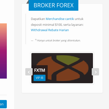
BROKER FOREX
Dapatkan
Merchandise cantik
untuk
Rebate Forex 80%
*
deposit minimal $100, serta layanan:
Transfer Rebate Antar Broker
Withdrawal Rebate Harian
*
Deposit Bank Lokal
*
Withdrawal Bank Lokal
*)
Hanya untuk broker yang ditentukan.
Rebate Forex 80%
FXTM
VIP IB
kan