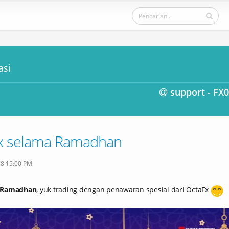
asi
support - FX
x selama Ramadhan
8 15:00 PM
 Ramadhan
, yuk trading dengan penawaran spesial dari OctaFx