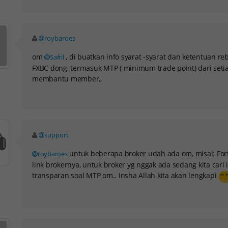
roybaroes
om
, di buatkan info syarat -syarat dan ketentuan r
Safril
FXBC dong, termasuk MTP ( minimum trade point) dari setia
membantu member,,
support
untuk beberapa broker udah ada om, misal: Fort
roybaroes
link brokernya, untuk broker yg nggak ada sedang kita cari
transparan soal MTP om.. Insha Allah kita akan lengkapi